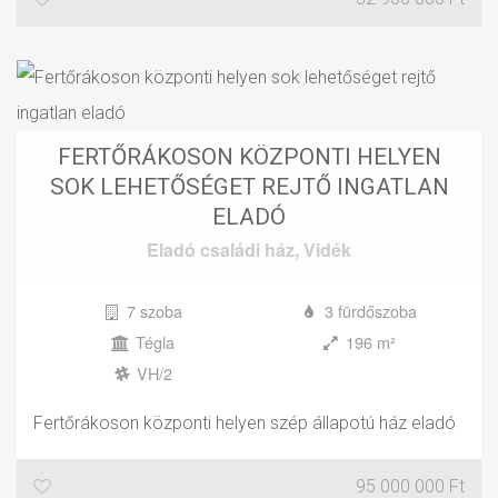
FERTŐRÁKOSON KÖZPONTI HELYEN
SOK LEHETŐSÉGET REJTŐ INGATLAN
ELADÓ
Eladó
családi ház
,
Vidék
7 szoba
3 fürdőszoba
Tégla
196 m²
VH/2
Fertőrákoson központi helyen szép állapotú ház eladó
95 000 000 Ft