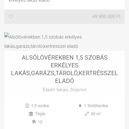
erkélyes lakás eladó
49 900 000 Ft
ALSÓLÖVÉREKBEN 1,5 SZOBÁS
ERKÉLYES
LAKÁS,GARÁZS,TÁROLÓ,KERTRÉSSZEL
ELADÓ
Eladó
lakás
,
Sopron
1,5 szoba
1 fürdőszoba
Tégla
39 m²
12