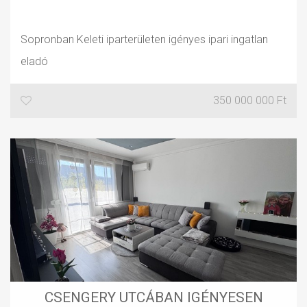
Sopronban Keleti iparterületen igényes ipari ingatlan
eladó
350 000 000 Ft
CSENGERY UTCÁBAN IGÉNYESEN