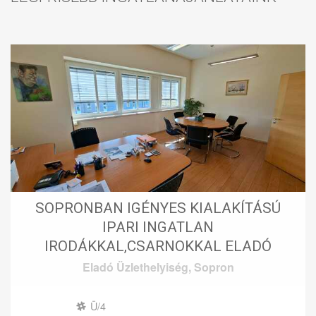
SOPRONBAN IGÉNYES KIALAKÍTÁSÚ
IPARI INGATLAN
IRODÁKKAL,CSARNOKKAL ELADÓ
Eladó
Üzlethelyiség
,
Sopron
Ü/4