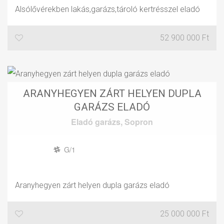
Alsólővérekben lakás,garázs,tároló kertrésszel eladó
52 900 000 Ft
ARANYHEGYEN ZÁRT HELYEN DUPLA
GARÁZS ELADÓ
Eladó
garázs
,
Sopron
G/1
Aranyhegyen zárt helyen dupla garázs eladó
25 000 000 Ft