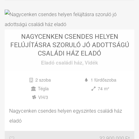
NAGYCENKEN CSENDES HELYEN
FELÚJÍTÁSRA SZORULÓ JÓ ADOTTSÁGÚ
CSALÁDI HÁZ ELADÓ
Eladó
családi ház
,
Vidék
2 szoba
1 fürdőszoba
Tégla
74 m²
VH/3
Nagycenken csendes helyen egyszintes családi ház
eladó
32 900 000 Ft