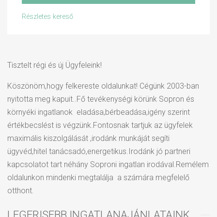
Részletes kereső
AZ INGATLAN EXTRA SZOLGÁLTATÁSAI:
Tisztelt régi és új Ügyfeleink!
Terasz
Erkély
Lift
Köszönöm,hogy felkereste oldalunkat! Cégünk 2003-ban
Légkondícionáló
nyitotta meg kapuit..Fő tevékenységi körünk Sopron és
berendezés
környéki ingatlanok eladása,bérbeadása,igény szerint
Medence
Amerikai konyha
értékbecslést is végzünk.Fontosnak tartjuk az ügyfelek
maximális kiszolgálását ,irodánk munkáját segíti
Bútorozott
Konditerem
ügyvéd,hitel tanácsadó,energetikus.Irodánk jó partneri
kapcsolatot tart néhány Soproni ingatlan irodával.Remélem
oldalunkon mindenki megtalálja a számára megfelelő
otthont.
LEGFRISEBB INGATLANAJÁNLATAINK