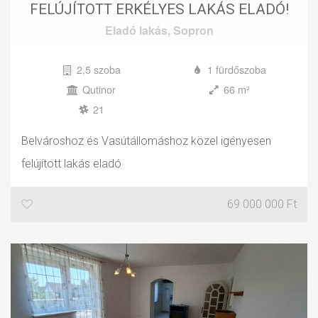
FELÚJÍTOTT ERKÉLYES LAKÁS ELADÓ!
Eladó
lakás
,
Sopron
2,5 szoba
1 fürdőszoba
Qutinor
66 m²
21
Belvároshoz és Vasútállomáshoz közel igényesen
felújított lakás eladó
69 000 000 Ft