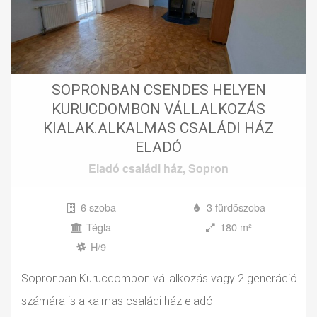
SOPRONBAN CSENDES HELYEN
KURUCDOMBON VÁLLALKOZÁS
KIALAK.ALKALMAS CSALÁDI HÁZ
ELADÓ
Eladó
családi ház
,
Sopron
6 szoba
3 fürdőszoba
Tégla
180 m²
H/9
Sopronban Kurucdombon vállalkozás vagy 2 generáció
számára is alkalmas családi ház eladó